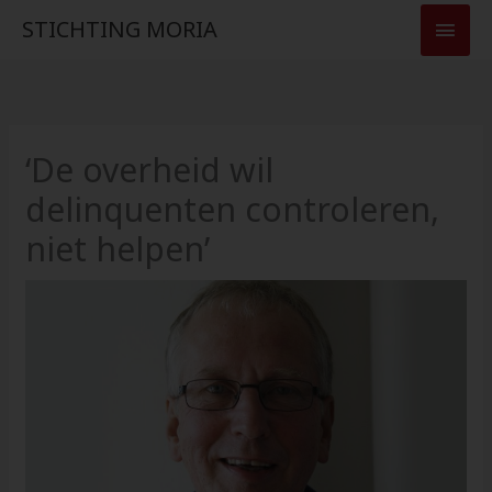
Ga
HOO
STICHTING MORIA
naar
de
inhoud
‘De overheid wil
delinquenten controleren,
niet helpen’