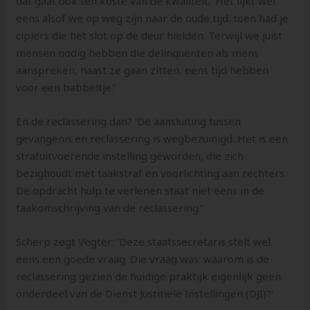
dat gaat ook ten koste van de kwaliteit. ‘Het lijkt wel
eens alsof we op weg zijn naar de oude tijd: toen had je
cipiers die het slot op de deur hielden. Terwijl we juist
mensen nodig hebben die delinquenten als mens
aanspreken, naast ze gaan zitten, eens tijd hebben
voor een babbeltje.’
En de reclassering dan? ‘De aansluiting tussen
gevangenis en reclassering is wegbezuinigd. Het is een
strafuitvoerende instelling geworden, die zich
bezighoudt met taakstraf en voorlichting aan rechters.
De opdracht hulp te verlenen staat niet eens in de
taakomschrijving van de reclassering.’
Scherp zegt Vegter: ‘Deze staatssecretaris stelt wel
eens een goede vraag. Die vraag was: waarom is de
reclassering gezien de huidige praktijk eigenlijk geen
onderdeel van de Dienst Justitiële Instellingen (DJI)?’